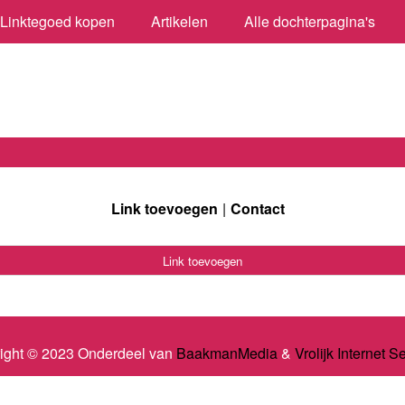
Linktegoed kopen
Artikelen
Alle dochterpagina's
Link toevoegen
Contact
Link toevoegen
ight © 2023 Onderdeel van
BaakmanMedia
&
Vrolijk Internet S